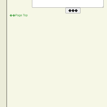
��Page Top
SEARCH