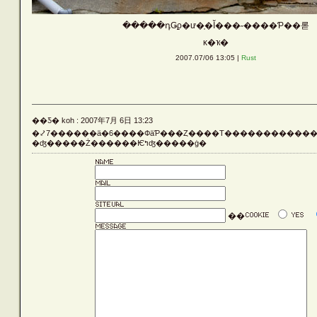
Vehicle
�����դǤϼ�ư�֤�Ĭ���˶����Ƥ��롣
ĸ�ҡ�
2007.07/06 13:05 |
Rust
Silver
Rust
��Ƽ� koh : 2007年7月 6日 13:23
�⤦7������ä�6����ФäƤ���Ȥ����Τ�����������
�ʤ�����Ż������Ѥߤʤ�����ġ�
Others
��
LATEST ENTRIES
ARCHIVE LIST