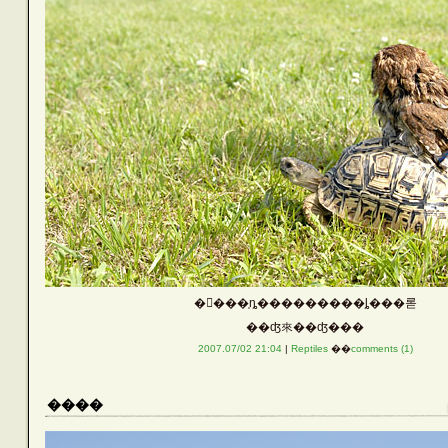
�𸶤���֤ȵ���������ȴ���롣
��ʤ來��ʤ���
2007.07/02 21:04
|
Reptiles
��
comments (1)
����