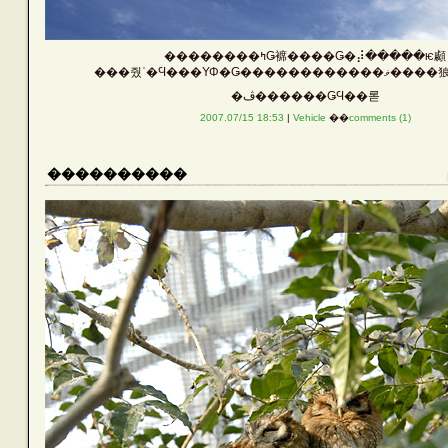
��������ߤǤ褯����Ǥ�⡼�����ѥ顣
���줬ʿ�Ϥ���ΥΦ�Ǥ���
�ڤ������ǤϤ��롣
2007.07/15 18:53
|
Vehicle
��
comments (1)
����������