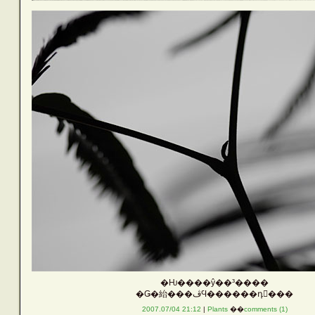
�Ƕ����ŷ��³����
�Ǥ�紿���ڤϤ������դ򳫤���
2007.07/04 21:12
|
Plants
��
comments (1)