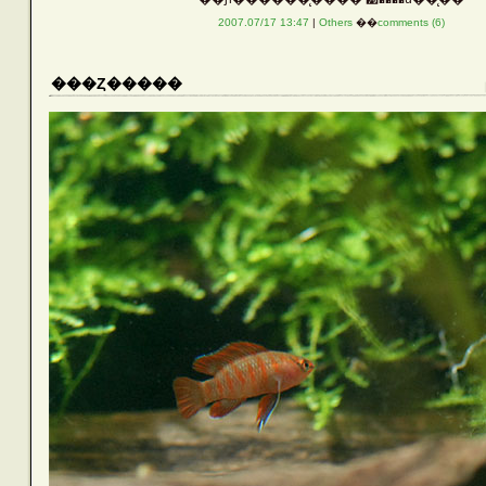
2007.07/17 13:47
|
Others
��
comments (6)
���Ȥ�����