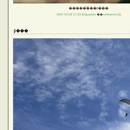
�����̾���ε���
2007.07/16 17:33
|
Aquarium
��
comments (3)
ŷ���