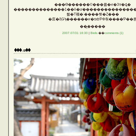
���ϴ������©���륢�ҥ�3ɤ�ȡ�
Vehicle
��������������1��ǹ�ư��������������
뤫�Τ褦�˸����뤳�Ȥ���
�㡹�δ֤Ǥϡֻ������ҥ�פȸƤФ춲����Ƥ��
��̡�����
Silver
2007.07/31 16:30
|
Birds
��
comments (1)
���˴ꤤ��
Rust
Others
LATEST ENTRIES
ARCHIVE LIST