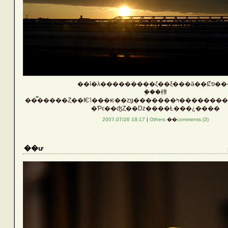
LINKS
ABOUT
About this site
��ī�λ���������ζ��ξ��
�֤��椫
��̿�����Ȥ��Ѥ˥���ѥ��ȥǥ
�Ƥϵ��ʤȤ��ǲ����Ƚ���¿����
2007.07/26 18:17
|
Others
��
comments (3)
��ư