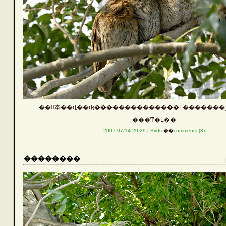
��򸫾夲��ȡ��ʤ��������������Ļ�������˼
���Ͳ�Ļ��
2007.07/14 20:29
|
Birds
��
comments (3)
��������