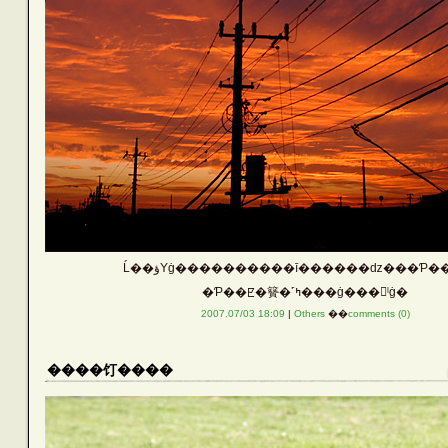
Ĺ��ؤΥġ����������ī������ǳ���Ƥ�
�Ƥ��ꡢ�籫�˹ߤ���ġ���󥰤ˡġ�
2007.07/03 18:09
|
Others
��
comments (0)
����饤����