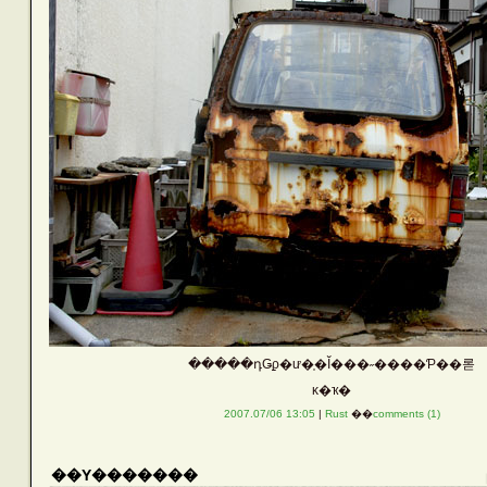
�����դǤϼ�ư�֤�Ĭ���˶����Ƥ��롣
ĸ�ҡ�
2007.07/06 13:05
|
Rust
��
comments (1)
��Υ�������