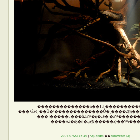
��������������ä��Τ򵡤˿���������
���ݥåȥ饤��Ū�ˤ�������������Ū�˿����Ȥ餹�
���˥�����ɥ���ǻȤäƤ�ή�ڤ�;�äƤ
����ϻȤ�ʤ�ή�ڥ쥤�����Ȥˤ��Ƥߤ��
2007.07/23 15:49
|
Aquarium
��
comments (3)