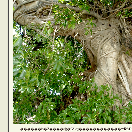
������ʪ�Ȥ����櫓�ǤϤʤ������������߹�ä