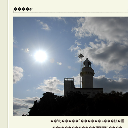
̨����¢º
��ˤʤ�����ΰ������ܤ���餻�롣
��ɲ������̨����ʻ͹����ü��̨��