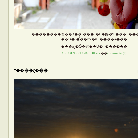
SEARCH
��­������줿��ϡ��ʹ֤���˾�򤢤�路�Ƥ���Ȥ��
��Ʋ�ˤ�ͭ̾��3ɤ�α����ޤ���
COMMENTS
���ԡ�Ȭ�乮��Ʋ�Τ������
2007.07/30 17:40
|
Others
��
comments (3)
ī����ζ���