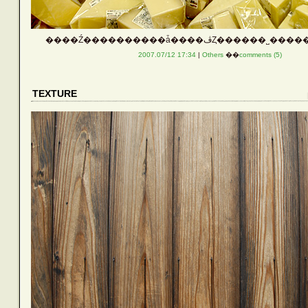
����Ź����������ǡ����ڤȤ���
2007.07/12 17:34
|
Others
��
comments (5)
TEXTURE