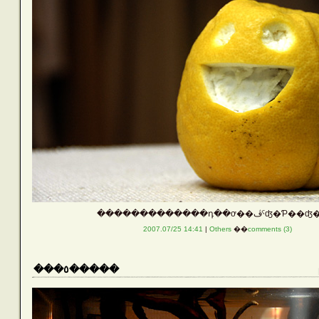
�������������դ��ơ��ڤˤʤ
2007.07/25 14:41
|
Others
��
comments (3)
���٥�����