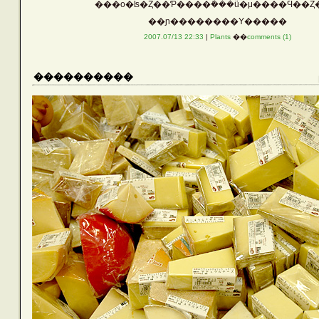
���ο�ʪ�Ȥ��Ƥ����ܺ���ü�μ����Ϥ��Ȥ
��ɲ��������Υ�����
2007.07/13 22:33
|
Plants
��
comments (1)
����������