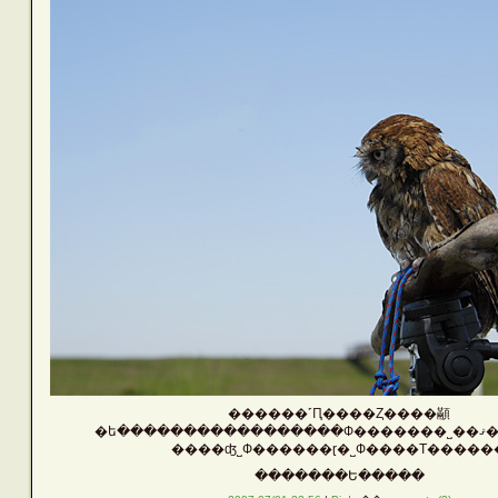
������˹Ԥ����Ȥ����顢
�ե��
����ʤ˽Ф������ɽ�˽Ф����Τ�����
�������Ե�����