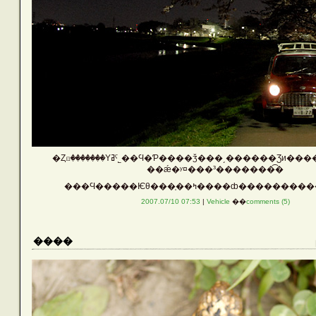
�Ȥꤢ�������Υߥˤ˾��Ϥ�Ƥ����ǯ���͵������Ʒи
��ǽ�ʸ¤���³�������͡�
���Ϥ����­�Ѥθ���֤��ߤ����ȸ����
2007.07/10 07:53
|
Vehicle
��
comments (5)
����