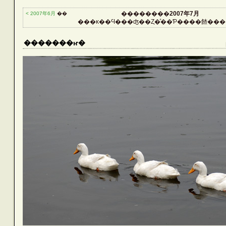
CATEGORIES
��������
2007年7月
< 2007年6月
��
���κ��Ϥ���ʤ��Ȥ�ͤ��Ƥ����餷���
Reptiles
�������ҥ�
Birds
Amphibians
Aquarium
Other Lives
Plants