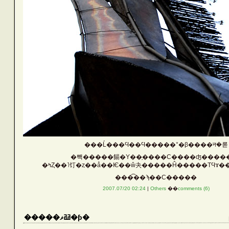
���Ĺ���Ϥ��Ϥ�����°�β����न�롣
�빽�����餳�Υ��֥����Ϲ����ʤ����
���͡��ϡ��С�����
2007.07/20 02:24
|
Others
��
comments (6)
�����ߥߥޥ�ƥ�