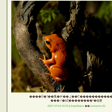
����Ū�˥��㡼�פʰ��ݤ��Ͼ�������
���ޤˤ֤�äȤ��������ˤ�ʤ롣
2007.07/18 20:52
|
Amphibians
��
comments (5)