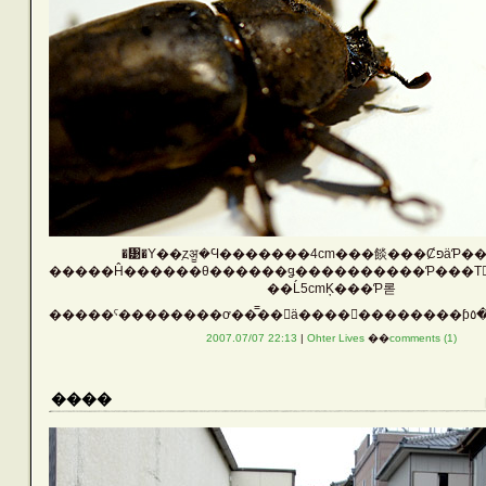
�᥹�Υ��֥ȥॷ�Ϥ������
��Ĺ5cmĶ���Ƥ롣
��
2007.07/07 22:13
|
Ohter Lives
��
comments (1)
����