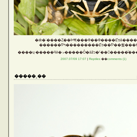
�ǽ�˸����Ȥ��Ϸ빽���Ф�
����ɥۥ�����ϥӥ�ޥۥ�����Ȱ�äƻͻ�ˤ�����
2007.07/09 17:07
|
Reptiles
��
comments (1)
�����ˬ��