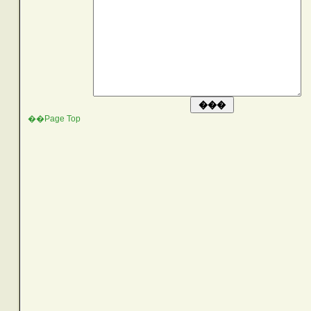
��Page Top
SEARCH