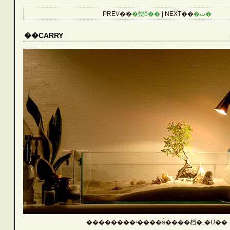
CATEGORIES
PREV��
�ְ㤤õ��
| NEXT��
�ٿ�
Reptiles
��CARRY
Birds
Amphibians
Aquarium
Other Lives
Plants
��������ʴ����ǻ����档�ߺ�Ū��