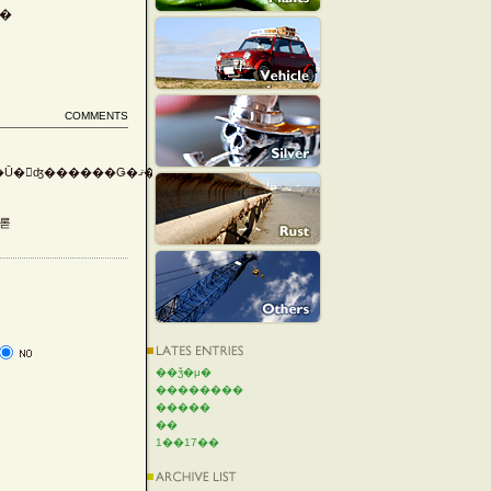
Τ���
COMMENTS
⤤�롣
��ǯ�μ�
��������
�����
��
1��17��