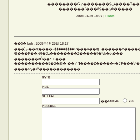
��������Ǥ⤤�������ȳڤ����
Vehicle
�������ˤ���äȳ��ؽФ�����
2008.04/25 18:07 |
Plants
Silver
��Ƽ� koh : 2008年4月25日 18:17
���ͤص��ʤ����ꤤ���������Ƥ���Ϥ��ʤΤ������ɤ�����Ū�򤳤ʤ������Ǥ�ޤ��
Rust
뤷���Ƥ��ޤ곰�ǲ��������Ȥ�����ʬ�ˤʤ�ʤ���
�������οͤȰ��ߤ˹Ԥ���
����������5��餤�˰��ߤ˹Ԥ����Ȥ�����«�򤷤Ƥ���ͤ
����äȵ�ʬž������������
Others
LATEST ENTRIES
��
ARCHIVE LIST