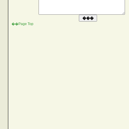
��Page Top
SEARCH