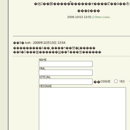
�ʤ󤫥��餯�����̿������ɤ����Ȼ��ä��
Vehicle
���ɸ���
2008.10/13 13:51 |
Ohter Lives
Silver
��Ƽ� koh : 2008年10月13日 13:54
Rust
���������λ��֤˼����ߤ��㤦�ȴ�����
��ʬ�򤫤���줿������Ϣ��Τ���줬������
Others
��
LATEST ENTRIES
ARCHIVE LIST