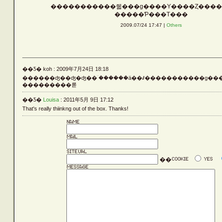
�����������줿���ɡ����Υ����Ȥ���
Vehicle
�����Ƥ���Τ���
2009.07/24 17:47 |
Others
Silver
��Ƽ� koh : 2009年7月24日 18:18
������ʤ��ʤ�ʤ��ۤ������ä��ꤹ�����������ɡ���
Rust
���������롣
��Ƽ�
Louisa
: 2011年5月 9日 17:12
That's really thiinkng out of the box. Thanks!
Others
LATEST ENTRIES
��
ARCHIVE LIST