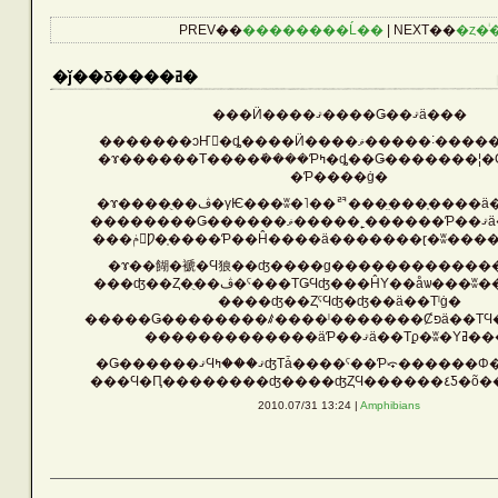
CATEGORIES
PREV��
��������Ĺ��
| NEXT��
�ȥ�ͥ
Reptiles
�ǰ��δ����ߥ�
���Ӥ����ޤ����Ǥ��ޤä���
Birds
�������ͻҤ򸫤�ȡ����Ӥ����ޥ�
�ɤ������Τ����ܺ����Ƥߤ�ȡ��Ǥ�������¦�Ǵ���©�䤨
�Ƥ����ġ�
�ɤ����ֻ��ڤ�γѤ���ʬ�˥��ꥮ���̤���֤��
Amphibians
����
���ݥ󥸤Ƿ�֤����Ƥ��Ĥ����ä�������ɽ�ʬ��
�ɤ��餬�褫�Ϥ狼��ʤ����ɡ�������������
���ʤ��Ȥ�ֻ��ڤ�ˤ���ΤǤϤʤ���ĤΥ��åѡ��
Aquarium
����ʤ��ȤˤϤʤ�ʤ��ä��Τˡġ�
�����Ǥ��������ꤹ
�������������äƤ
�Ǥ������ޤϤޤ���ߤʤΤǡ����ˤ��Ƥ⤽���
Other Lives
���Ϥ�Ԥ��������
2010.07/31 13:24 |
Amphibians
Plants