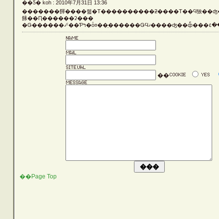
��Ƽ� koh : 2010年7月31日 13:36
Vehicle
�������餫����줿�Τ����������ƻ����Τ��Ϥ狼��ʤ
餯��Ԥ������ʡ���
�Ǥ����
Silver
��
Rust
Others
LATEST ENTRIES
��Page Top
ARCHIVE LIST