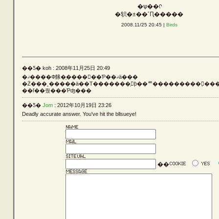
�ѱ��ᡣ
Vehicle
�轵�±��˹Ԥ�����
2008.11/25 20:45 |
Birds
Silver
��Ƽ� koh : 2008年11月25日 20:49
�ޤ����Ф餯�֥����򤢤��Ƥ��ޤä���
Rust
�Ż���˻�����ä��Τ�������֤򸫤ƥ��ꥨ���������߲񤷤���ġ
��ľ��줬���Ƥʤ���
��Ƽ�
Jom
: 2012年10月19日 23:26
Deadly accurate answer. You've hit the bllsueye!
Others
LATEST ENTRIES
��
ARCHIVE LIST